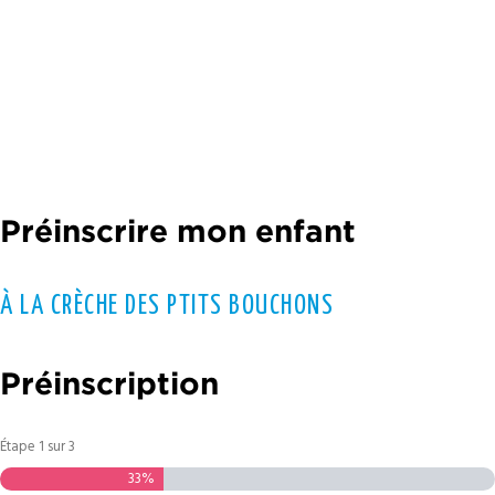
Préinscrire mon enfant
ash
M
À LA CRÈCHE DES PTITS BOUCHONS
ash
AAA
Préinscription
Étape
1
sur
3
33%